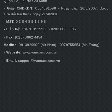
Quận 12, Tp. Hồ Chí Minh
- Giấy CNDKDN:
0304891598 - Ngày cấp: 26/3/2007, được
sửa đổi lần thứ 7 ngày 21/4/2016
- MST:
0 3 0 4 8 9 1 5 9 8
- Liên hệ:
+84 913929900 - 0283 868 0886
- Fax:
(028) 3862 4454
Hotline:
0913929900 (Mr Nam) - 0979755654 (Ms Trang)
- Website:
www.vannam.com.vn
- Email:
support@vannam.com.vn