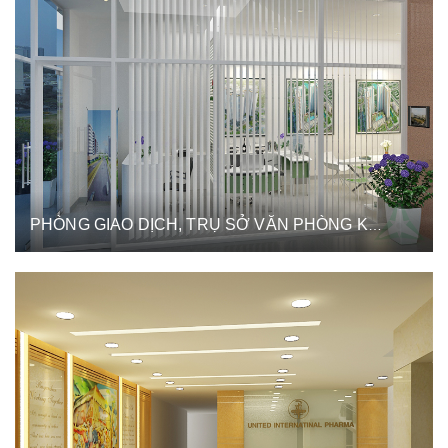
PHÒNG GIAO DỊCH, TRỤ SỞ VĂN PHÒNG KHAHOMEX LAND