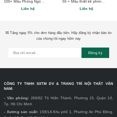
100+ Mẫu Phòng Ngủ Cho Bé Gái Hiện Đại, Đơn Giản, Dễ Thương
55 + Mẫu thiết kế phòng ngủ hiện đại năm 2024
Liên hệ
Liên hệ
Tặng ngay 5% cho đơn hàng đầu tiên. Hãy đăng ký nhận bản tin
của chúng tôi ngay hôm nay
Đăng ký
CÔNG TY TNHH SXTM DV & TRANG TRÍ NỘI THẤT VĂN
NAM.
- Văn phòng:
266/52 Tô Hiến Thành, Phường 15, Quận 10,
Tp. Hồ Chí Minh
- Xưởng sản xuất:
159/1A Khu phố 1, Phường An Phú Đông,