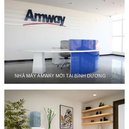
NHÀ MÁY AMWAY MỚI TẠI BÌNH DƯƠNG