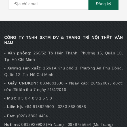
Đăng ký
CÔNG TY TNHH SXTM DV & TRANG TRÍ NỘI THẤT VĂN
NAM.
- Văn phòng:
266/52 Tô Hiến Thành, Phường 15, Quận 10,
Tp. Hồ Chí Minh
- Xưởng sản xuất:
159/1A Khu phố 1, Phường An Phú Đông,
Quận 12, Tp. Hồ Chí Minh
- Giấy CNDKDN:
0304891598 - Ngày cấp: 26/3/2007, được
sửa đổi lần thứ 7 ngày 21/4/2016
- MST:
0 3 0 4 8 9 1 5 9 8
- Liên hệ:
+84 913929900 - 0283 868 0886
- Fax:
(028) 3862 4454
Hotline:
0913929900 (Mr Nam) - 0979755654 (Ms Trang)