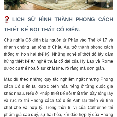
LỊCH SỬ HÌNH THÀNH PHONG CÁCH
THIẾT KẾ NỘI THẤT CỔ ĐIỂN.
Chủ nghĩa Cổ điển bắt nguồn từ Pháp vào Thế kỷ 17 và
nhanh chóng lan rộng ở Châu Âu, trở thành phong cách
thống trị hơn hai thế kỷ. Những nghệ sĩ thời đó lấy cảm
hứng thiết kế từ nghệ thuật cổ đại của Hy Lạp và Rome
được cụ thể hóa ở sự khắt khe, rõ ràng mà đơn giản.
Mặc dù theo những quy tắc nghiêm ngặt nhưng Phong
cách Cổ điển lại được biến hóa riêng ở từng quốc gia
khác nhau. Nếu ở Pháp thiết kế nội thất tràn đầy lộng lẫy
và rực rỡ thì Phong cách Cổ điển Anh lại thiên về tính
chặt chẽ và hợp lý. Trong thời trị vị của Catherine thì
phẩm giá cao quý, sự hài hòa, kín đáo hợp lý của Phong